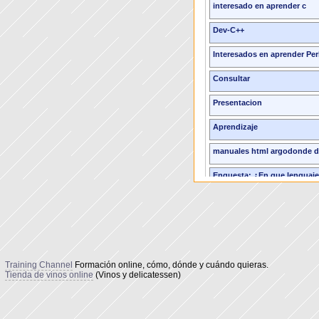
interesado en aprender c
Dev-C++
Interesados en aprender Per
Consultar
Presentacion
Aprendizaje
manuales html argodonde 
Enquesta: ¿En que lenguaje
interesados?
informacion
Frameworks PHP
mas cursos de euphoria
Training Channel
Formación online, cómo, dónde y cuándo quieras.
Tienda de vinos online
(Vinos y delicatessen)
Nuevo espacio dicado a Py
problema con el dev c++