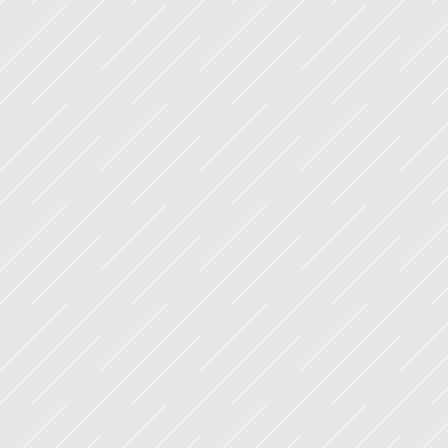
Hola aun viene gente por aq
Reviviendo
Videos online para aprender 
Tengo 1 año para cojer base
no puedo compilar
java desde 0
Quien esta activo en la pag